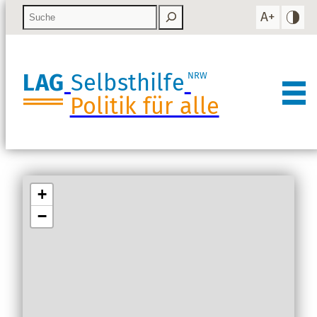
LAG
Selbsthilfe
NRW
Politik für alle
Teilhabecheck
NRW Karte
Checkliste
+
Newsletter
−
Material-Shop
Aktuelles
Veranstaltungen